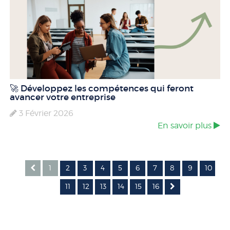
🚀 Développez les compétences qui feront
avancer votre entreprise
3 Février 2026
En savoir plus
1
2
3
4
5
6
7
8
9
10
11
12
13
14
15
16