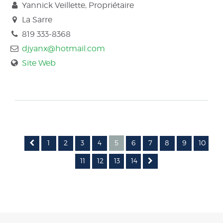
Yannick Veillette, Propriétaire
La Sarre
819 333-8368
djyanx@hotmail.com
Site Web
1
2
3
4
5
6
7
8
9
10
11
12
13
14