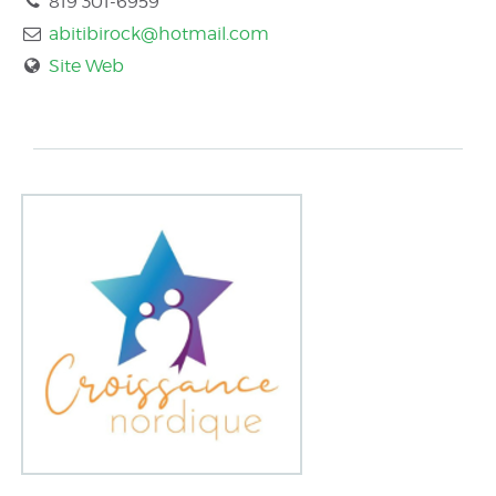
819 301-6959
abitibirock@hotmail.com
Site Web