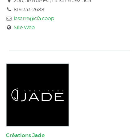
200, 3e Rue Est, La Sarre
J9Z 3C5
819 333-2688
lasarre@cfa.coop
Site Web
Créations Jade