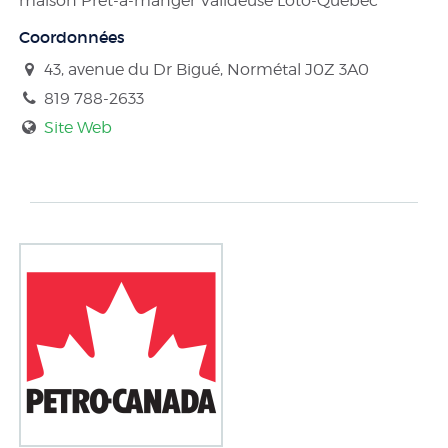
maison Prêt-à-manger Valideuse Loto-Québec
Coordonnées
43, avenue du Dr Bigué, Normétal
J0Z 3A0
819 788-2633
Site Web