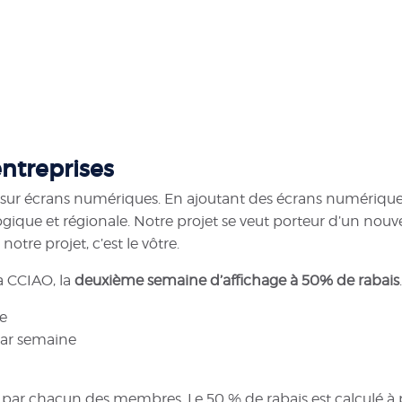
entreprises
r sur écrans numériques.
En ajoutant des écrans numérique
ogique et régionale. Notre projet se veut porteur d’un nouv
notre projet, c’est le vôtre.
a CCIAO, la
deuxième semaine d’affichage à 50% de rabais
.
e
par semaine
e par chacun des membres. Le 50 % de rabais est calculé à par